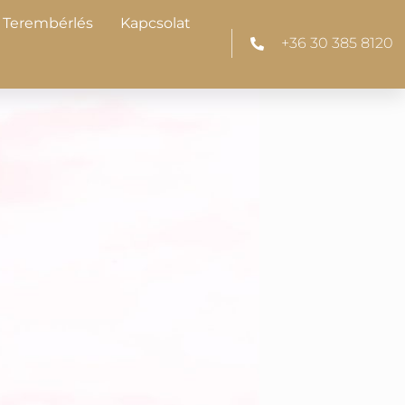
Terembérlés
Kapcsolat
+36 30 385 8120