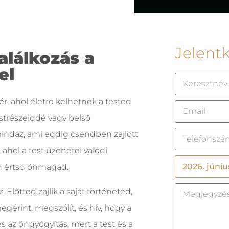
Jelent
lálkozás a
el
, ahol életre kelhetnek a tested
estrészeiddé vagy belső
 mindaz, ami eddig csendben zajlott
ahol a test üzenetei valódi
n értsd önmagad.
 Előtted zajlik a saját történeted,
egérint, megszólít, és hív, hogy a
s az öngyógyítás, mert a test és a