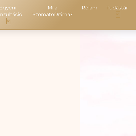
Egyéni
Mi a
Rólam
Tudástár
nzultáció
SzomatoDráma?