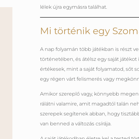
lélek újra egymásra találhat.
Mi történik egy Sz
A nap folyamán több játékban is részt ve
történetében, és átélsz egy saját játékot
értékesek, mint a saját folyamatod, ső
egy régen várt felismerés vagy megkön
Amikor szereplő vagy, könnyebb megeng
rálátni valamire, amit magadtól talán n
szerepek segítenek abban, hogy tisztább
van benned a változás csírája.
A saját játékodban életre kel a tested tö