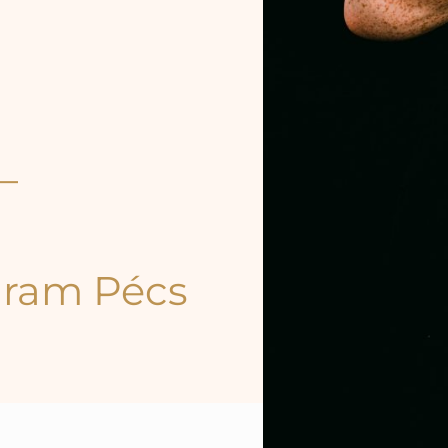
–
gram Pécs