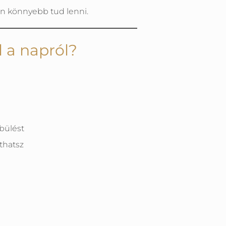
n könnyebb tud lenni.
 a napról?
bülést
thatsz
 Nem arról, hogy mit tegyél a
az egészségeddel. A SzomatoDráma
, és tudd, hogyan tudsz
t magad felé.