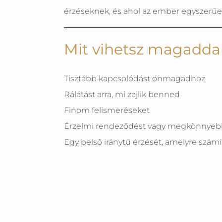
érzéseknek, és ahol az ember egyszerűe
Mit vihetsz magaddal
Tisztább kapcsolódást önmagadhoz
Rálátást arra, mi zajlik benned
Finom felismeréseket
Érzelmi rendeződést vagy megkönnyeb
Egy belső iránytű érzését, amelyre számí
Ez a nap nem külső életdöntésekről szól.
párkapcsolatoddal, a munkáddal vagy 
segít abban, hogy jobban értsd önmagad
szeretettel és támogatással fordulni sajá