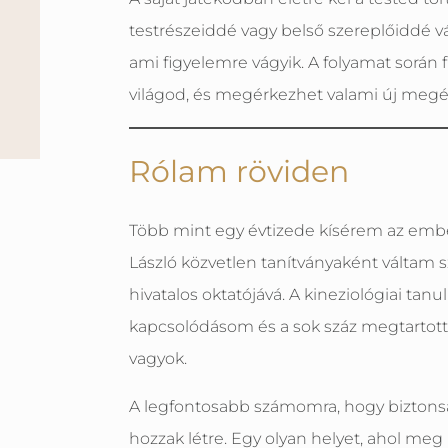
testrészeiddé vagy belső szereplőiddé 
ami figyelemre vágyik. A folyamat során
világod, és megérkezhet valami új megé
Rólam röviden
Több mint egy évtizede kísérem az embe
László közvetlen tanítványaként váltam
hivatalos oktatójává. A kineziológiai ta
kapcsolódásom és a sok száz megtartott 
vagyok.
A legfontosabb számomra, hogy biztonsá
hozzak létre. Egy olyan helyet, ahol meg 