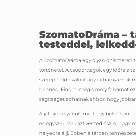
SzomatoDráma – ta
testeddel, lelkedd
A SzomatoDráma egy olyan önismereti tér
történetei. A csoporttagok egy időre a t
szereplőiddé válnak, így láthatóvá válik
benned. Finom, mégis mély folyamat ez, 
segítséget adhatnak ahhoz, hogy jobba
A játékok olyanok, mint egy belső színház.
és egyszer csak azt veszed észre, hogy m
helyedre állj. Ebben a térben természete