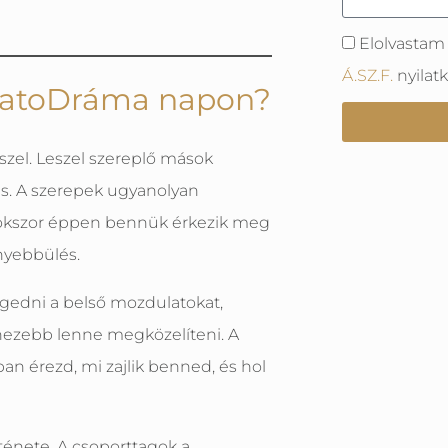
Elolvastam
Á.SZ.F.
nyilat
omatoDráma napon?
szel. Leszel szereplő mások
 is. A szerepek ugyanolyan
t sokszor éppen bennük érkezik meg
nyebbülés.
edni a belső mozdulatokat,
ehezebb lenne megközelíteni. A
an érezd, mi zajlik benned, és hol
rténete. A csoporttagok a