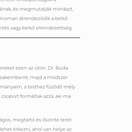
válnak, és megmutatják mindazt,
 finoman átrendeződik a belső
rtés vagy belső elrendezettség.
reket ezen az úton. Dr. Buda
 szakemberré, majd a módszer
nulmányaim, a testhez fűződő mély
csoport formáltak azzá, aki ma
gos, megtartó és őszinte teret
lehet érkezni, ahol van helye az